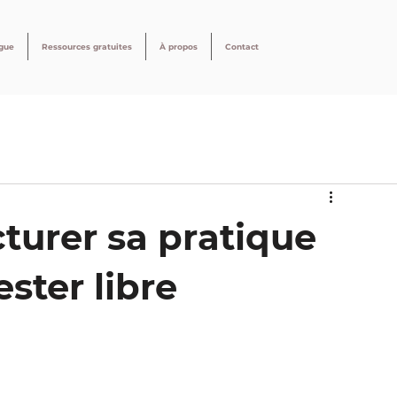
gue
Ressources gratuites
À propos
Contact
cturer sa pratique
ester libre