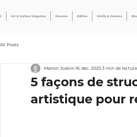
l
Art & Surface Magazine
Oeuvres
Édition
Motifs & licences
Blo
All Posts
Manon Jodoin
16 déc. 2025
3 min de lecture
5 façons de stru
artistique pour r